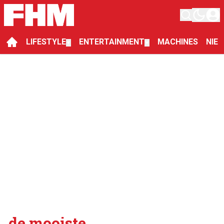
LIFESTYLE
ENTERTAINMENT
MACHINES
NIE
▼
▼
de mooiste