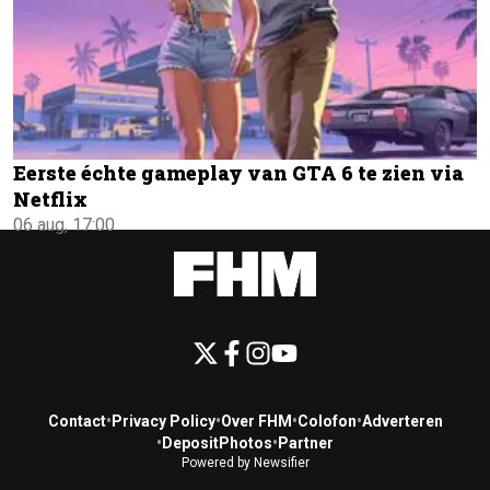
Eerste échte gameplay van GTA 6 te zien via
Netflix
06 aug, 17:00
Contact
•
Privacy Policy
•
Over FHM
•
Colofon
•
Adverteren
•
DepositPhotos
•
Partner
Powered by Newsifier