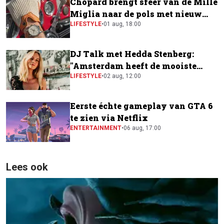
Chopard brengt sfeer van de Mille
Miglia naar de pols met nieuw
horloge
LIFESTYLE
•
01 aug, 18:00
DJ Talk met Hedda Stenberg:
"Amsterdam heeft de mooiste
festivalscene van Europa"
LIFESTYLE
•
02 aug, 12:00
Eerste échte gameplay van GTA 6
te zien via Netflix
ENTERTAINMENT
•
06 aug, 17:00
Lees ook