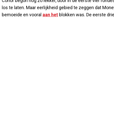
Conor begon nog zo lekker, door in de eerste vier ronde
los te laten. Maar eerlijkheid gebied te zeggen dat Mone
bemoeide en vooral
aan het
blokken was. De eerste dri