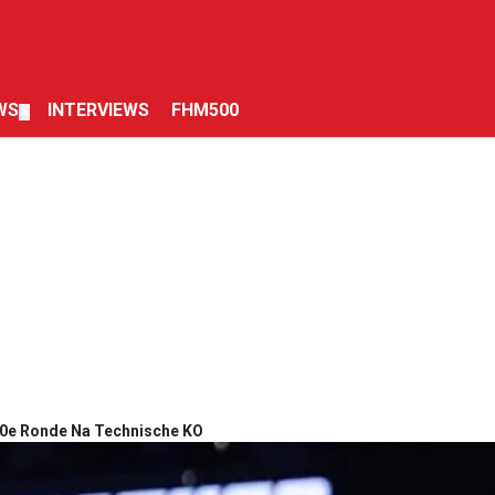
WS
INTERVIEWS
FHM500
▼
0e Ronde Na Technische KO