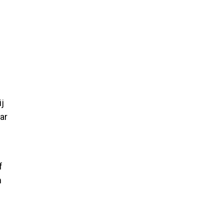
ij
ar
g
f
m