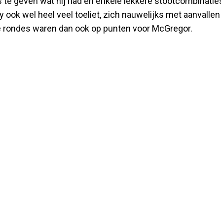
s te geven wat hij had en enkele lekkere stootcombinatie
y ook wel heel veel toeliet, zich nauwelijks met aanvallen
e rondes waren dan ook op punten voor McGregor.