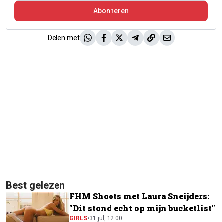
Abonneren
Delen met
Best gelezen
FHM Shoots met Laura Sneijders:
"Dit stond echt op mijn bucketlist"
GIRLS
•
31 jul, 12:00