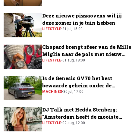
Deze nieuwe pizzaovens wil jij
deze zomer in je tuin hebben
LIFESTYLE
•
31 jul, 15:00
Chopard brengt sfeer van de Mille
Miglia naar de pols met nieuw
horloge
LIFESTYLE
•
01 aug, 18:00
Is de Genesis GV70 het best
bewaarde geheim onder de
elektrische SUV's?
MACHINES
•
30 jul, 17:00
DJ Talk met Hedda Stenberg:
"Amsterdam heeft de mooiste
festivalscene van Europa"
LIFESTYLE
•
02 aug, 12:00