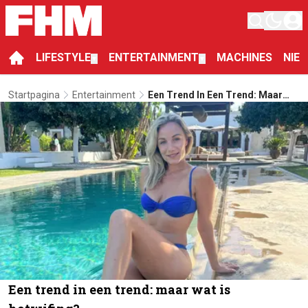
LIFESTYLE
ENTERTAINMENT
MACHINES
NIE
▼
▼
Startpagina
Entertainment
Een Trend In Een Trend: Maar
Wat Is Hotwifing?
Een trend in een trend: maar wat is