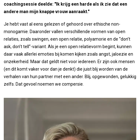
coachingsessie deelde: "Ik krijg een harde als ik zie dat een
andere man mijn knappe vrouw aanraakt."
Je hebt vast al eens gelezen of gehoord over ethische non-
monogamie. Daaronder vallen verschillende vormen van open
relaties, zoals swingen, een open relatie, polyamorie en de “don’t
ask, don’t tell”-variant. Als je een open relatievorm begint, kunnen
daar vaak allerlei emoties bij komen kijken zoals angst, jaloezie en
onzekerheid. Maar dat geldt niet voor iedereen. Er zijn ook mensen
(en dit komt vaker voor dan je denkt) die juist blij worden van de
verhalen van hun partner met een ander. Blij, opgewonden, gelukkig
zelfs. Dat gevoel noemen we compersie.