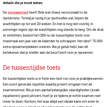
details die je moet weten.
De
coronacrisis
heeft flink wat chaos veroorzaakt in de
rijexamens. Terwijl je rustig in je rijschoolles zat, liepen de
wachttijden op tot wel 20 weken. En het is nog niet voorbij: in
sommige regio’s zijn de wachttijden nog steeds te lang. Om de druk
te verlichten, besluit het CBR nu de tussentijdse toets voor
maximaal een jaar van de kalender te schrappen. Het idee? 75.000
extra rijexamenplekken creëren. Als je geluk hebt, kan dit
betekenen dat je sneller aan de beurt bent voor je rijexamen.
De tussentijdse toets
De tussentijdse toets is in feite een test-run voor je praktijkexamen.
Een soort generale repetitie waarbij je leert omgaan met de
examenstress. Als je een aantal belangrijke vaardigheden (zoals
inparkeren) goed uitvoert, hoef je ze tijdens je echte examen niet
meer te doen. Kortom, het was altijd een ideale kans om even te