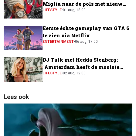
Miglia naar de pols met nieuw
horloge
LIFESTYLE
•
01 aug, 18:00
Eerste échte gameplay van GTA 6
te zien via Netflix
ENTERTAINMENT
•
06 aug, 17:00
DJ Talk met Hedda Stenberg:
"Amsterdam heeft de mooiste
festivalscene van Europa"
LIFESTYLE
•
02 aug, 12:00
Lees ook