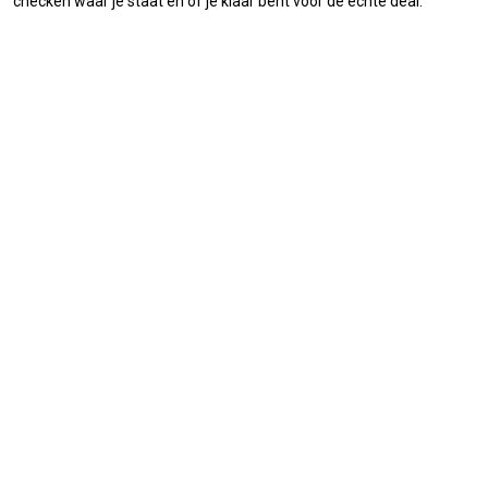
checken waar je staat en of je klaar bent voor de echte deal.