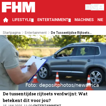
LIFESTYLE
ENTERTAINMENT
MACHINES
NIE
▼
▼
Startpagina
Entertainment
De Tussentijdse Rijtoets
Verdwijnt: Wat Betekent Dit Voor
Jou?
De tussentijdse rijtoets verdwijnt: Wat
betekent dit voor jou?