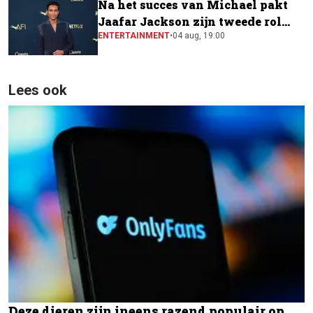
Na het succes van Michael pakt
Jaafar Jackson zijn tweede rol
naast Will Smith
ENTERTAINMENT
•
04 aug, 19:00
Lees ook
Deze dieren zijn ineens razend populair op