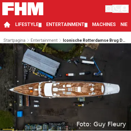
LIFESTYLE
ENTERTAINMENT
MACHINES
NIE
▼
▼
Startpagina
Entertainment
Iconische Rotterdamse Brug De
Hef Moet Uit Elkaar Voor
Peperduur Jacht Van Jeff Bezos