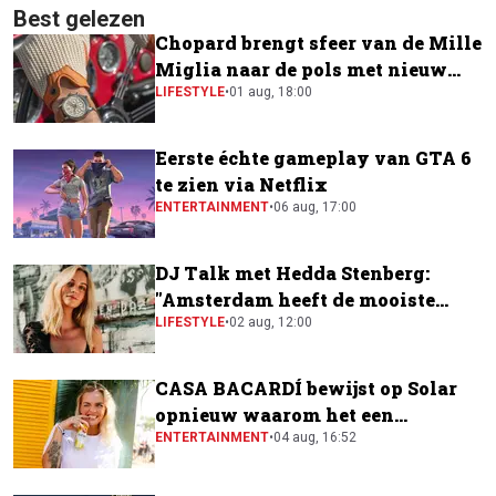
Best gelezen
Chopard brengt sfeer van de Mille
Miglia naar de pols met nieuw
horloge
LIFESTYLE
•
01 aug, 18:00
Eerste échte gameplay van GTA 6
te zien via Netflix
ENTERTAINMENT
•
06 aug, 17:00
DJ Talk met Hedda Stenberg:
"Amsterdam heeft de mooiste
festivalscene van Europa"
LIFESTYLE
•
02 aug, 12:00
CASA BACARDÍ bewijst op Solar
opnieuw waarom het een
festivalfavoriet is
ENTERTAINMENT
•
04 aug, 16:52