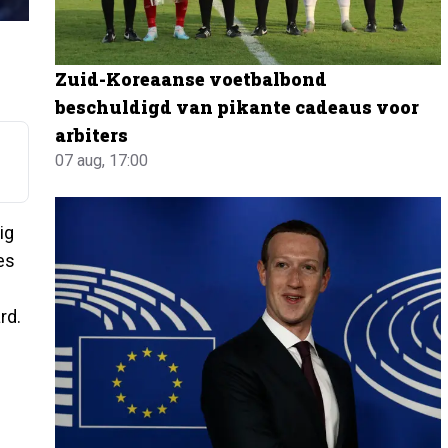
Zuid-Koreaanse voetbalbond
beschuldigd van pikante cadeaus voor
arbiters
07 aug, 17:00
ig
es
rd.