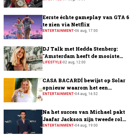
horloge
Eerste échte gameplay van GTA 6
te zien via Netflix
ENTERTAINMENT
•
06 aug, 17:00
DJ Talk met Hedda Stenberg:
"Amsterdam heeft de mooiste
festivalscene van Europa"
LIFESTYLE
•
02 aug, 12:00
CASA BACARDÍ bewijst op Solar
opnieuw waarom het een
festivalfavoriet is
ENTERTAINMENT
•
04 aug, 16:52
Na het succes van Michael pakt
Jaafar Jackson zijn tweede rol
naast Will Smith
ENTERTAINMENT
•
04 aug, 19:00