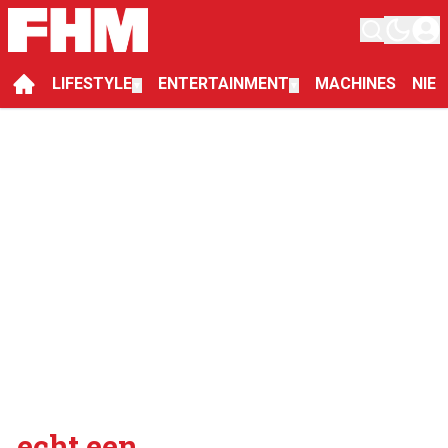
LIFESTYLE
ENTERTAINMENT
MACHINES
NIE
▼
▼
echt een