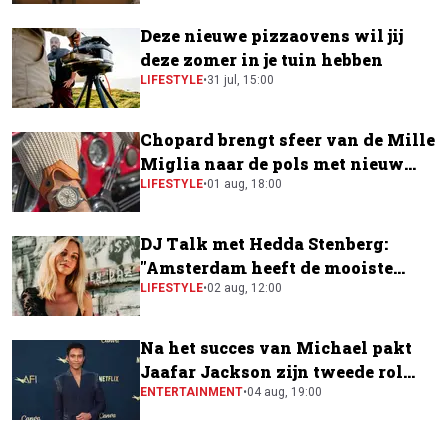
Deze nieuwe pizzaovens wil jij
deze zomer in je tuin hebben
LIFESTYLE
•
31 jul, 15:00
Chopard brengt sfeer van de Mille
Miglia naar de pols met nieuw
horloge
LIFESTYLE
•
01 aug, 18:00
DJ Talk met Hedda Stenberg:
"Amsterdam heeft de mooiste
festivalscene van Europa"
LIFESTYLE
•
02 aug, 12:00
Na het succes van Michael pakt
Jaafar Jackson zijn tweede rol
naast Will Smith
ENTERTAINMENT
•
04 aug, 19:00