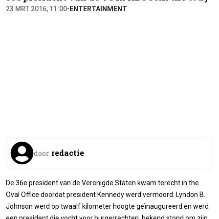
23 MRT 2016, 11:00
•
ENTERTAINMENT
redactie
door
De 36e president van de Verenigde Staten kwam terecht in the
Oval Office doordat president Kennedy werd vermoord. Lyndon B.
Johnson werd op twaalf kilometer hoogte geïnaugureerd en werd
een president die vocht voor burgerrechten, bekend stond om zijn