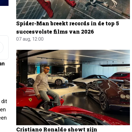
Spider-Man breekt records in de top 5
succesvolste films van 2026
07 aug, 12:00
an
 dit
ten
een
Cristiano Ronaldo showt zijn