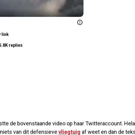
 link
5.8K replies
tte de bovenstaande video op haar Twitteraccount. Hel
 niets van dit defensieve
vliegtuig
af weet en dan de tek