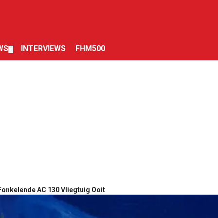
WS
INTERVIEWS
FHM500
▼
 Fonkelende AC 130 Vliegtuig Ooit