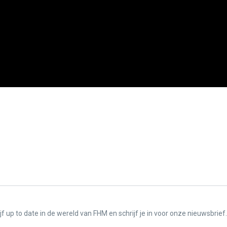
f up to date in de wereld van FHM en schrijf je in voor onze nieuwsbrief.