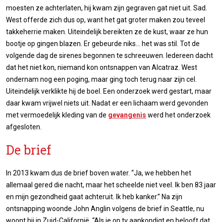
moesten ze achterlaten, hij kwam zijn gegraven gat niet uit. Sad.
West offerde zich dus op, want het gat groter maken zou teveel
takkeherrie maken. Uiteindelijk bereikten ze de kust, waar ze hun
bootje op gingen blazen. Er gebeurde niks... het was stil. Tot de
volgende dag de sirenes begonnen te schreeuwen. Iedereen dacht
dat het niet kon, niemand kon ontsnappen van Alcatraz. West
ondernam nog een poging, maar ging toch terug naar zijn cel.
Uiteindelijk verklikte hij de boel. Een onderzoek werd gestart, maar
daar kwam vrijwel niets uit. Nadat er een lichaam werd gevonden
met vermoedelijk kleding van de
gevangenis
werd het onderzoek
afgesloten.
De brief
In 2013 kwam dus de brief boven water. “Ja, we hebben het
allemaal gered die nacht, maar het scheelde niet veel. Ik ben 83 jaar
en mijn gezondheid gaat achteruit. Ik heb kanker.” Na zijn
ontsnapping woonde John Anglin volgens de brief in Seattle, nu
woont hij in Zuid-Californië. “Als je op tv aankondigt en belooft dat