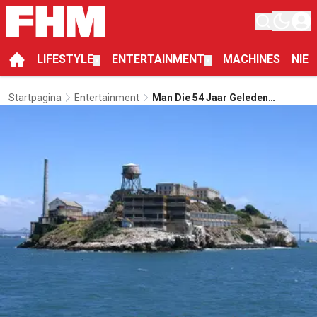
LIFESTYLE
ENTERTAINMENT
MACHINES
NIE
▼
▼
Startpagina
Entertainment
Man Die 54 Jaar Geleden
Ontsnapte Uit Alcatraz Stuurt FBI
Een Mysterieuze Brief