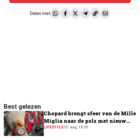
Delen met
Best gelezen
Chopard brengt sfeer van de Mille
Miglia naar de pols met nieuw
horloge
LIFESTYLE
•
01 aug, 18:00