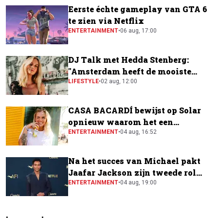
Eerste échte gameplay van GTA 6
te zien via Netflix
ENTERTAINMENT
•
06 aug, 17:00
DJ Talk met Hedda Stenberg:
"Amsterdam heeft de mooiste
festivalscene van Europa"
LIFESTYLE
•
02 aug, 12:00
CASA BACARDÍ bewijst op Solar
opnieuw waarom het een
festivalfavoriet is
ENTERTAINMENT
•
04 aug, 16:52
Na het succes van Michael pakt
Jaafar Jackson zijn tweede rol
naast Will Smith
ENTERTAINMENT
•
04 aug, 19:00