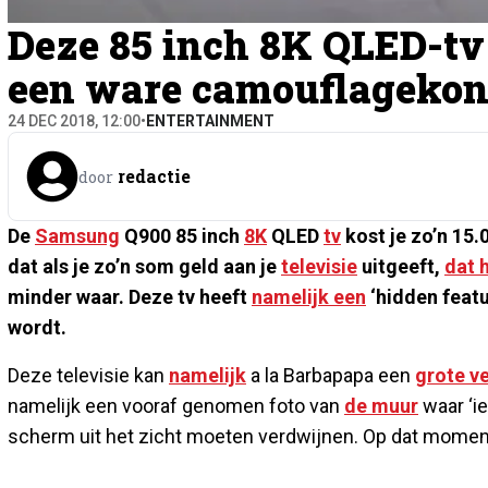
Deze 85 inch 8K QLED-tv 
een ware camouflagekon
24 DEC 2018, 12:00
•
ENTERTAINMENT
redactie
door
De
Samsung
Q900 85 inch
8K
QLED
tv
kost je zo’n 15
dat als je zo’n som geld aan je
televisie
uitgeeft,
dat 
minder waar. Deze tv heeft
namelijk een
‘hidden featu
wordt.
Deze televisie kan
namelijk
a la Barbapapa een
grote v
namelijk een vooraf genomen foto van
de muur
waar ‘i
scherm uit het zicht moeten verdwijnen. Op dat momen