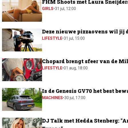
FHM Shoots met Laura Sneijders:
GIRLS
•
31 jul, 12:00
Deze nieuwe pizzaovens wil jij 
LIFESTYLE
•
31 jul, 15:00
Chopard brengt sfeer van de Mil
LIFESTYLE
•
01 aug, 18:00
Is de Genesis GV70 het best bew
MACHINES
•
30 jul, 17:00
DJ Talk met Hedda Stenberg: "A