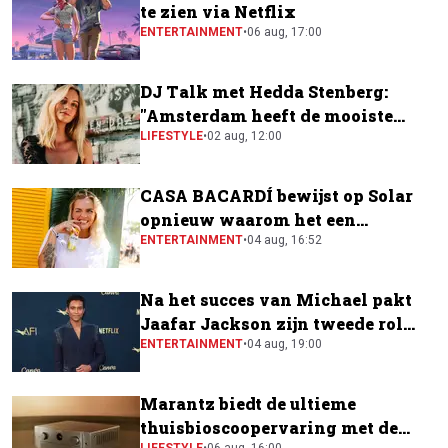
te zien via Netflix
ENTERTAINMENT
•
06 aug, 17:00
DJ Talk met Hedda Stenberg:
"Amsterdam heeft de mooiste
festivalscene van Europa"
LIFESTYLE
•
02 aug, 12:00
CASA BACARDÍ bewijst op Solar
opnieuw waarom het een
festivalfavoriet is
ENTERTAINMENT
•
04 aug, 16:52
Na het succes van Michael pakt
Jaafar Jackson zijn tweede rol
naast Will Smith
ENTERTAINMENT
•
04 aug, 19:00
Marantz biedt de ultieme
thuisbioscoopervaring met de