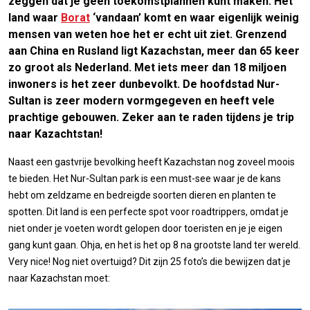
zeggen dat je geen toekomstplannen kunt maken. Het
land waar
Borat
‘vandaan’ komt en waar eigenlijk weinig
mensen van weten hoe het er echt uit ziet. Grenzend
aan China en Rusland ligt Kazachstan, meer dan 65 keer
zo groot als Nederland. Met iets meer dan 18 miljoen
inwoners is het zeer dunbevolkt. De hoofdstad Nur-
Sultan is zeer modern vormgegeven en heeft vele
prachtige gebouwen. Zeker aan te raden tijdens je trip
naar Kazachtstan!
Naast een gastvrije bevolking heeft Kazachstan nog zoveel moois
te bieden. Het Nur-Sultan park is een must-see waar je de kans
hebt om zeldzame en bedreigde soorten dieren en planten te
spotten. Dit land is een perfecte spot voor roadtrippers, omdat je
niet onder je voeten wordt gelopen door toeristen en je je eigen
gang kunt gaan. Ohja, en het is het op 8 na grootste land ter wereld.
Very nice! Nog niet overtuigd? Dit zijn 25 foto’s die bewijzen dat je
naar Kazachstan moet: