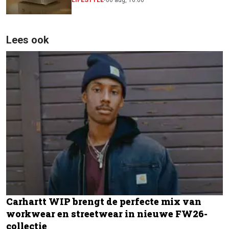
CINEMA Series 2
LIFESTYLE
•
06 aug, 16:00
Lees ook
Carhartt WIP brengt de perfecte mix van
workwear en streetwear in nieuwe FW26-
collectie