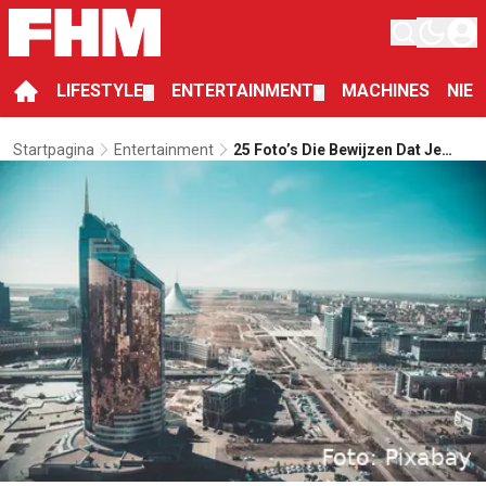
LIFESTYLE
ENTERTAINMENT
MACHINES
NIE
▼
▼
Startpagina
Entertainment
25 Foto’s Die Bewijzen Dat Je
Naar Kazachstan Moet