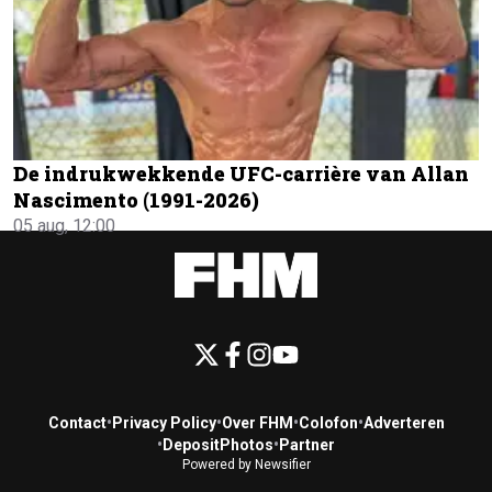
De indrukwekkende UFC-carrière van Allan
Nascimento (1991-2026)
05 aug, 12:00
Contact
•
Privacy Policy
•
Over FHM
•
Colofon
•
Adverteren
•
DepositPhotos
•
Partner
Powered by Newsifier