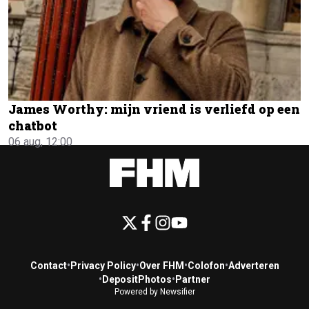
James Worthy: mijn vriend is verliefd op een
chatbot
06 aug, 12:00
Contact
•
Privacy Policy
•
Over FHM
•
Colofon
•
Adverteren
•
DepositPhotos
•
Partner
Powered by Newsifier