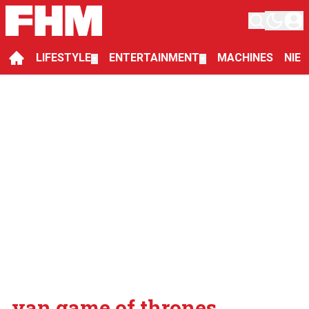
LIFESTYLE
ENTERTAINMENT
MACHINES
NIE
▼
▼
van game of thrones