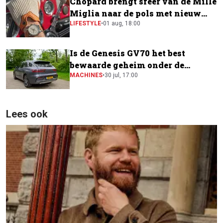
Chopard brengt sfeer van de Mille
Miglia naar de pols met nieuw
horloge
LIFESTYLE
•
01 aug, 18:00
Is de Genesis GV70 het best
bewaarde geheim onder de
elektrische SUV's?
MACHINES
•
30 jul, 17:00
Lees ook