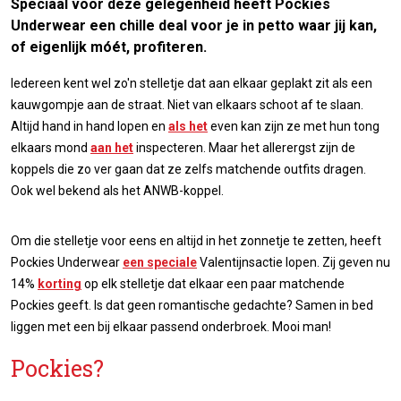
Speciaal voor deze gelegenheid heeft Pockies
Underwear een chille deal voor je in petto waar jij kan,
of eigenlijk móét, profiteren.
Iedereen kent wel zo'n stelletje dat aan elkaar geplakt zit als een
kauwgompje aan de straat. Niet van elkaars schoot af te slaan.
Altijd hand in hand lopen en
als het
even kan zijn ze met hun tong
elkaars mond
aan het
inspecteren. Maar het allerergst zijn de
koppels die zo ver gaan dat ze zelfs matchende outfits dragen.
Ook wel bekend als het ANWB-koppel.
Om die stelletje voor eens en altijd in het zonnetje te zetten, heeft
Pockies Underwear
een speciale
Valentijnsactie lopen. Zij geven nu
14%
korting
op elk stelletje dat elkaar een paar matchende
Pockies geeft. Is dat geen romantische gedachte? Samen in bed
liggen met een bij elkaar passend onderbroek. Mooi man!
Pockies?