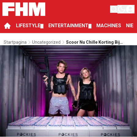
LIFESTYLE
ENTERTAINMENT
MACHINES
NIE
▼
▼
Startpagina
Uncategorized
Scoor Nu Chille Korting Bij
Aankoop Van Matchende
Pockies Underwear