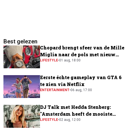
Best gelezen
Chopard brengt sfeer van de Mille
Miglia naar de pols met nieuw
horloge
LIFESTYLE
•
01 aug, 18:00
Eerste échte gameplay van GTA 6
te zien via Netflix
ENTERTAINMENT
•
06 aug, 17:00
DJ Talk met Hedda Stenberg:
"Amsterdam heeft de mooiste
festivalscene van Europa"
LIFESTYLE
•
02 aug, 12:00