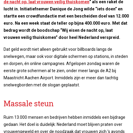
de nacht op, laat vrouwen veilig thuiskomen
” als een raket de
lucht in. Initiatiefnemer Danique de Jong wilde “iets doen” en
startte een crowdfundactie met een bescheiden doel van 12.000
euro. Na een week staat de teller op bijna 400.000 euro. Met dat
bedrag wordt de boodschap “Wij eisen de nacht op, laat
vrouwen veilig thuiskomen” door heel Nederland verspreid.
Dat geld wordt niet alleen gebruikt voor billboards langs de
snelwegen, maar ook voor digitale schermen op stations, in steden
en dorpen, én online campagnes. Afgelopen zondag waren de
eerste grote schermen al te zien, onder meer langs de A2 bij
Maastricht Aachen Airport. Inmiddels zijn er meer dan tachtig
snelwegborden met de slogan geplaatst.
Massale steun
Ruim 13.000 mensen en bedrijven hebben inmiddels een bijdrage
gedaan. Het doel is duidelijk: Nederland moet blijven praten over
vrouwengeweld en over de noodzaak dat vrouwen zich ’s avonds