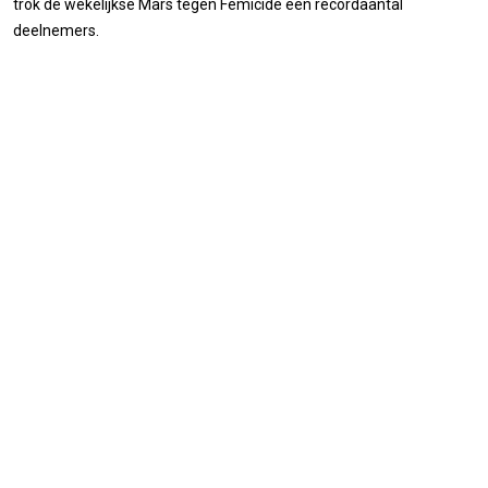
trok de wekelijkse Mars tegen Femicide een recordaantal
deelnemers.