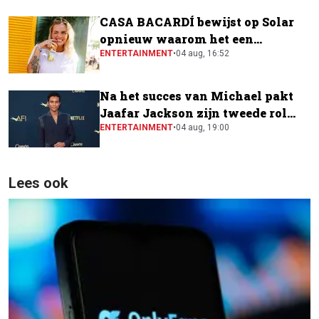
CASA BACARDÍ bewijst op Solar
opnieuw waarom het een
festivalfavoriet is
ENTERTAINMENT
•
04 aug, 16:52
Na het succes van Michael pakt
Jaafar Jackson zijn tweede rol
naast Will Smith
ENTERTAINMENT
•
04 aug, 19:00
Lees ook