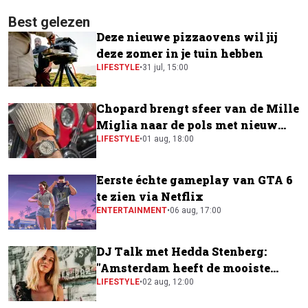
Best gelezen
Deze nieuwe pizzaovens wil jij
deze zomer in je tuin hebben
LIFESTYLE
•
31 jul, 15:00
Chopard brengt sfeer van de Mille
Miglia naar de pols met nieuw
horloge
LIFESTYLE
•
01 aug, 18:00
Eerste échte gameplay van GTA 6
te zien via Netflix
ENTERTAINMENT
•
06 aug, 17:00
DJ Talk met Hedda Stenberg:
"Amsterdam heeft de mooiste
festivalscene van Europa"
LIFESTYLE
•
02 aug, 12:00