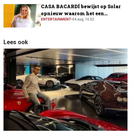
CASA BACARDÍ bewijst op Solar
opnieuw waarom het een
festivalfavoriet is
ENTERTAINMENT
•
04 aug, 16:52
Lees ook