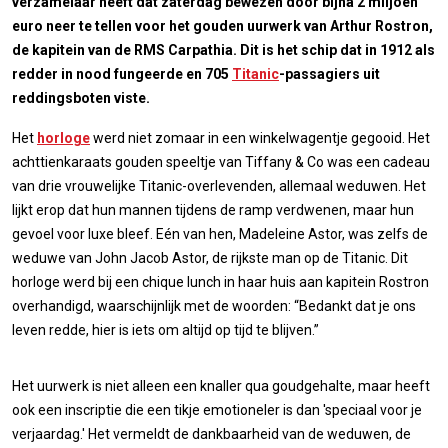
verzamelaar heeft dat zaterdag bewezen door bijna 2 miljoen
euro neer te tellen voor het gouden uurwerk van Arthur Rostron,
de kapitein van de RMS Carpathia. Dit is het schip dat in 1912 als
redder in nood fungeerde en 705
Titanic
-passagiers uit
reddingsboten viste.
Het
horloge
werd niet zomaar in een winkelwagentje gegooid. Het
achttienkaraats gouden speeltje van Tiffany & Co was een cadeau
van drie vrouwelijke Titanic-overlevenden, allemaal weduwen. Het
lijkt erop dat hun mannen tijdens de ramp verdwenen, maar hun
gevoel voor luxe bleef. Eén van hen, Madeleine Astor, was zelfs de
weduwe van John Jacob Astor, de rijkste man op de Titanic. Dit
horloge werd bij een chique lunch in haar huis aan kapitein Rostron
overhandigd, waarschijnlijk met de woorden: “Bedankt dat je ons
leven redde, hier is iets om altijd op tijd te blijven.”
Het uurwerk is niet alleen een knaller qua goudgehalte, maar heeft
ook een inscriptie die een tikje emotioneler is dan 'speciaal voor je
verjaardag.' Het vermeldt de dankbaarheid van de weduwen, de