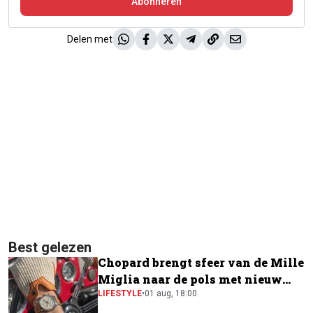
Abonneren
Delen met
Best gelezen
Chopard brengt sfeer van de Mille
Miglia naar de pols met nieuw
horloge
LIFESTYLE
•
01 aug, 18:00