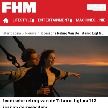
LIFESTYLE
ENTERTAINMENT
MACHINES
NIE
▼
▼
Startpagina
Nieuws
Iconische Reling Van De Titanic Ligt Na
112 Jaar Op De Zeebodem
Iconische reling van de Titanic ligt na 112
jaar op de zeebodem