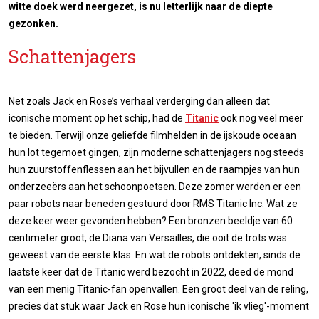
witte doek werd neergezet, is nu letterlijk naar de diepte
gezonken.
Schattenjagers
Net zoals Jack en Rose’s verhaal verderging dan alleen dat
iconische moment op het schip, had de
Titanic
ook nog veel meer
te bieden. Terwijl onze geliefde filmhelden in de ijskoude oceaan
hun lot tegemoet gingen, zijn moderne schattenjagers nog steeds
hun zuurstoffenflessen aan het bijvullen en de raampjes van hun
onderzeeërs aan het schoonpoetsen. Deze zomer werden er een
paar robots naar beneden gestuurd door RMS Titanic Inc. Wat ze
deze keer weer gevonden hebben? Een bronzen beeldje van 60
centimeter groot, de Diana van Versailles, die ooit de trots was
geweest van de eerste klas. En wat de robots ontdekten, sinds de
laatste keer dat de Titanic werd bezocht in 2022, deed de mond
van een menig Titanic-fan openvallen. Een groot deel van de reling,
precies dat stuk waar Jack en Rose hun iconische 'ik vlieg'-moment