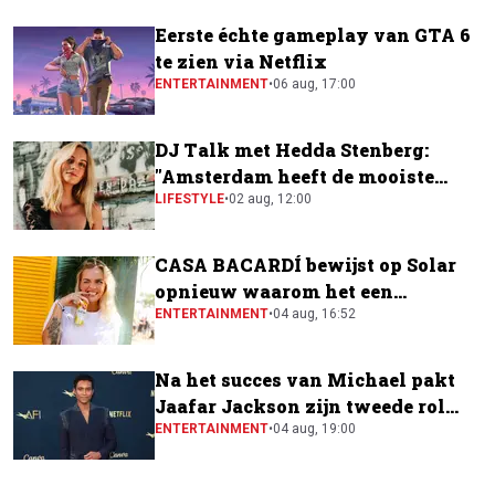
Eerste échte gameplay van GTA 6
te zien via Netflix
ENTERTAINMENT
•
06 aug, 17:00
DJ Talk met Hedda Stenberg:
"Amsterdam heeft de mooiste
festivalscene van Europa"
LIFESTYLE
•
02 aug, 12:00
CASA BACARDÍ bewijst op Solar
opnieuw waarom het een
festivalfavoriet is
ENTERTAINMENT
•
04 aug, 16:52
Na het succes van Michael pakt
Jaafar Jackson zijn tweede rol
naast Will Smith
ENTERTAINMENT
•
04 aug, 19:00