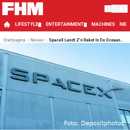
LIFESTYLE
ENTERTAINMENT
MACHINES
NIE
▼
▼
Startpagina
Nieuws
SpaceX Landt Z’n Raket In De Oceaan
Tijdens Tiende Testvlucht