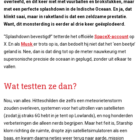
overleefd, en dit keer niet met vuurballen en brokstukken, maar
met een perfecte splashdown in de Indische Oceaan. En ja, dat
klinkt saai, maar in raketland is dat een zeldzame prestatie.
Want, dit monsterding is eerder al drie keer geëxplodeerd.
“Splashdown bevestigd!” tetterde het officiële
SpaceX-account
op
X. En als
Musk
er trots op is, dan bedoelt hij niet dat het ‘een beetje’
geland is. Nee, dan is dat ding tot op de meter nauwkeurig met
supersonische precisie de oceaan in geplugd, zonder uit elkaar te
vallen.
Wat testten ze dan?
Nou, van alles. Hitteschilden die zelfs een meteorietenstorm
zouden overleven, systemen voor het uitrollen van satellieten
(zodat jij straks 6G hebt in je tent op Lowlands), en nog honderden
verbeteringen die alleen nerds begrijpen. Maar het feit is, Starship
klom richting de ruimte, dropte zijn satellietsimulatoren als een
baas, en kwam daarna netjes weer terug naar aarde, mission