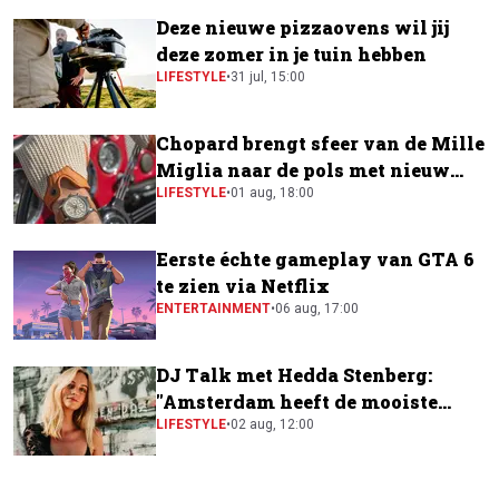
Deze nieuwe pizzaovens wil jij
deze zomer in je tuin hebben
LIFESTYLE
•
31 jul, 15:00
Chopard brengt sfeer van de Mille
Miglia naar de pols met nieuw
horloge
LIFESTYLE
•
01 aug, 18:00
Eerste échte gameplay van GTA 6
te zien via Netflix
ENTERTAINMENT
•
06 aug, 17:00
DJ Talk met Hedda Stenberg:
"Amsterdam heeft de mooiste
festivalscene van Europa"
LIFESTYLE
•
02 aug, 12:00