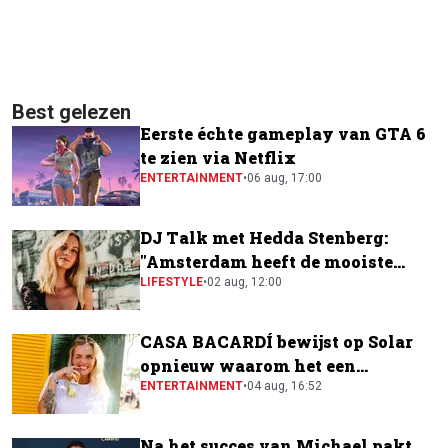
Best gelezen
Eerste échte gameplay van GTA 6
te zien via Netflix
ENTERTAINMENT
•
06 aug, 17:00
DJ Talk met Hedda Stenberg:
"Amsterdam heeft de mooiste
festivalscene van Europa"
LIFESTYLE
•
02 aug, 12:00
CASA BACARDÍ bewijst op Solar
opnieuw waarom het een
festivalfavoriet is
ENTERTAINMENT
•
04 aug, 16:52
Na het succes van Michael pakt