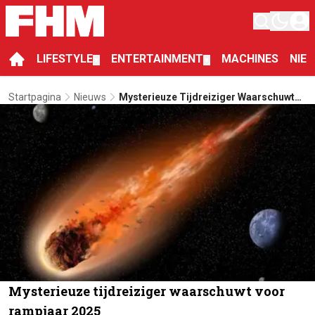
LIFESTYLE
ENTERTAINMENT
MACHINES
NIE
▼
▼
Startpagina
Nieuws
Mysterieuze Tijdreiziger Waarschuwt
Voor Rampjaar 2025
Mysterieuze tijdreiziger waarschuwt voor
rampjaar 2025