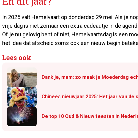
En dit jaar?
In 2025 valt Hemelvaart op donderdag 29 mei. Als je nog l
vrije dag is niet zomaar een extra cadeautje in de age
Of je nu gelovig bent of niet, Hemelvaartsdag is een mo
het idee dat afscheid soms ook een nieuw begin beteke
Lees ook
Dank je, mam: zo maak je Moederdag ech
Chinees nieuwjaar 2025: Het jaar van de 
De top 10 Oud & Nieuw feesten in Nederl