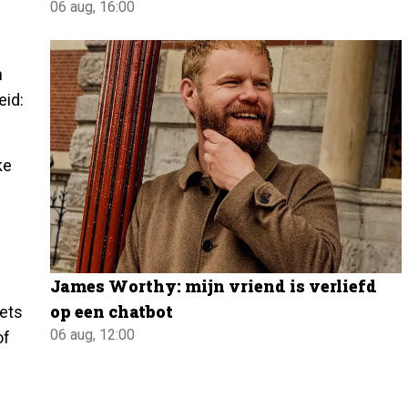
06 aug, 16:00
n
eid:
ke
James Worthy: mijn vriend is verliefd
op een chatbot
iets
06 aug, 12:00
of