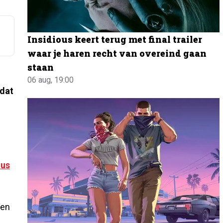
Insidious keert terug met final trailer
waar je haren recht van overeind gaan
staan
06 aug, 19:00
 dat
us
 en