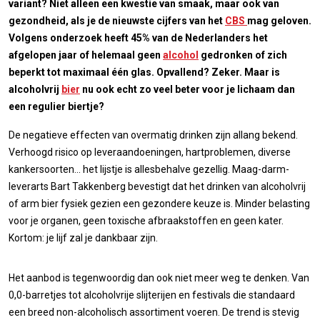
variant? Niet alleen een kwestie van smaak, maar ook van
gezondheid, als je de nieuwste cijfers van het
CBS
mag geloven.
Volgens onderzoek heeft 45% van de Nederlanders het
afgelopen jaar of helemaal geen
alcohol
gedronken of zich
beperkt tot maximaal één glas. Opvallend? Zeker. Maar is
alcoholvrij
bier
nu ook echt zo veel beter voor je lichaam dan
een regulier biertje?
De negatieve effecten van overmatig drinken zijn allang bekend.
Verhoogd risico op leveraandoeningen, hartproblemen, diverse
kankersoorten... het lijstje is allesbehalve gezellig. Maag-darm-
leverarts Bart Takkenberg bevestigt dat het drinken van alcoholvrij
of arm bier fysiek gezien een gezondere keuze is. Minder belasting
voor je organen, geen toxische afbraakstoffen en geen kater.
Kortom: je lijf zal je dankbaar zijn.
Het aanbod is tegenwoordig dan ook niet meer weg te denken. Van
0,0-barretjes tot alcoholvrije slijterijen en festivals die standaard
een breed non-alcoholisch assortiment voeren. De trend is stevig