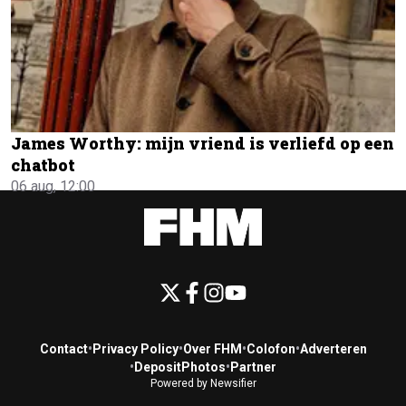
James Worthy: mijn vriend is verliefd op een
chatbot
06 aug, 12:00
Contact
•
Privacy Policy
•
Over FHM
•
Colofon
•
Adverteren
•
DepositPhotos
•
Partner
Powered by Newsifier