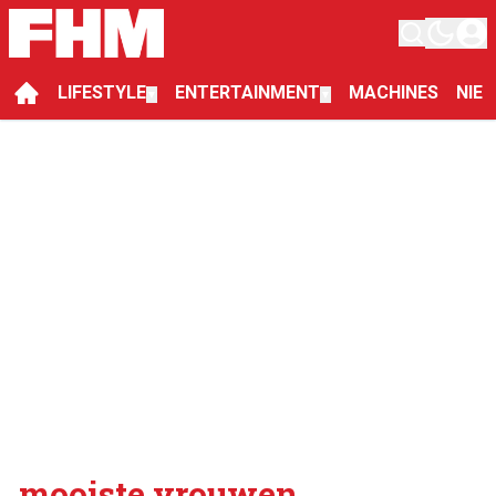
LIFESTYLE
ENTERTAINMENT
MACHINES
NIE
▼
▼
mooiste vrouwen