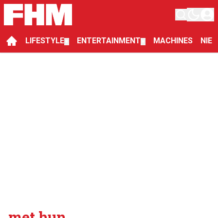
LIFESTYLE
ENTERTAINMENT
MACHINES
NIE
▼
▼
met hun