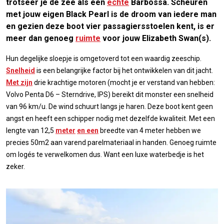
trotseer je de zee als een
echte
Barbossa. Scheuren
met jouw eigen Black Pearl is de droom van iedere man
en gezien deze boot vier passagiersstoelen kent, is er
meer dan genoeg
ruimte
voor jouw Elizabeth Swan(s).
Hun degelijke sloepje is omgetoverd tot een waardig zeeschip.
Snelheid
is een belangrijke factor bij het ontwikkelen van dit jacht.
Met zijn
drie krachtige motoren (mocht je er verstand van hebben:
Volvo Penta D6 – Sterndrive, IPS) bereikt dit monster een snelheid
van 96 km/u. De wind schuurt langs je haren. Deze boot kent geen
angst en heeft een schipper nodig met dezelfde kwaliteit. Met een
lengte van 12,5
meter
en een
breedte van 4 meter hebben we
precies 50m2 aan varend parelmateriaal in handen. Genoeg ruimte
om logés te verwelkomen dus. Want een luxe waterbedje is het
zeker.