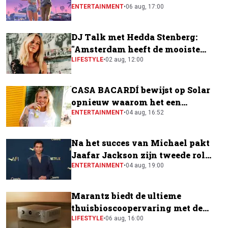
ENTERTAINMENT
•
06 aug, 17:00
DJ Talk met Hedda Stenberg:
"Amsterdam heeft de mooiste
festivalscene van Europa"
LIFESTYLE
•
02 aug, 12:00
CASA BACARDÍ bewijst op Solar
opnieuw waarom het een
festivalfavoriet is
ENTERTAINMENT
•
04 aug, 16:52
Na het succes van Michael pakt
Jaafar Jackson zijn tweede rol
naast Will Smith
ENTERTAINMENT
•
04 aug, 19:00
Marantz biedt de ultieme
thuisbioscoopervaring met de
CINEMA Series 2
LIFESTYLE
•
06 aug, 16:00