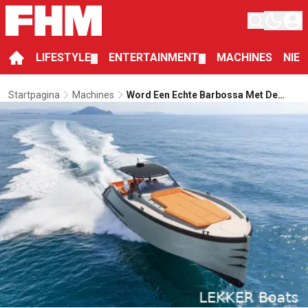
LIFESTYLE
ENTERTAINMENT
MACHINES
NIE
▼
▼
Startpagina
Machines
Word Een Echte Barbossa Met De
Nieuwe LEKKER 41