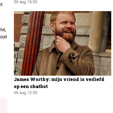
06 aug, 16:00
ét
il,
ooit
James Worthy: mijn vriend is verliefd
op een chatbot
06 aug, 12:00