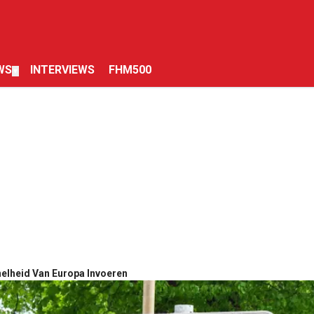
WS
INTERVIEWS
FHM500
▼
elheid Van Europa Invoeren