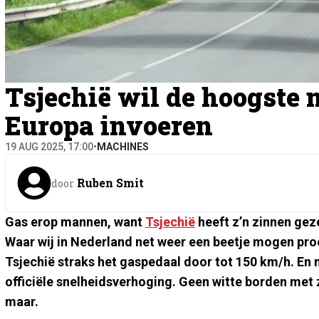
Tsjechië wil de hoogst
Europa invoeren
19 AUG 2025, 17:00
•
MACHINES
Ruben Smit
door
Gas erop mannen, want
Tsjechië
heeft z’n zinnen ge
Waar wij in Nederland net weer een beetje mogen proe
Tsjechië straks het gaspedaal door tot 150 km/h. En ne
officiële snelheidsverhoging. Geen witte borden met
maar.