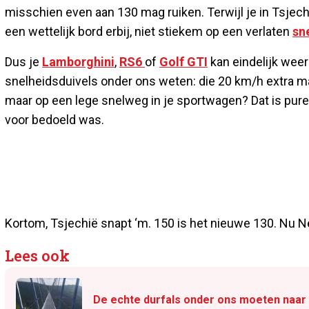
misschien even aan 130 mag ruiken. Terwijl je in Tsjech
een wettelijk bord erbij, niet stiekem op een verlaten
sn
Dus je
Lamborghini
,
RS6
of
Golf GTI
kan eindelijk weer
snelheidsduivels onder ons weten: die 20 km/h extra m
maar op een lege snelweg in je sportwagen? Dat is pure vr
voor bedoeld was.
Kortom, Tsjechië snapt ‘m. 150 is het nieuwe 130. Nu N
Lees ook
De echte durfals onder ons moeten naar 