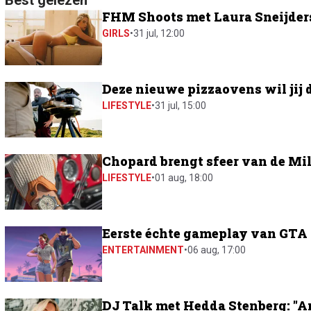
Best gelezen
FHM Shoots met Laura Sneijders:
GIRLS
•
31 jul, 12:00
Deze nieuwe pizzaovens wil jij 
LIFESTYLE
•
31 jul, 15:00
Chopard brengt sfeer van de Mil
LIFESTYLE
•
01 aug, 18:00
Eerste échte gameplay van GTA 6
ENTERTAINMENT
•
06 aug, 17:00
DJ Talk met Hedda Stenberg: "A