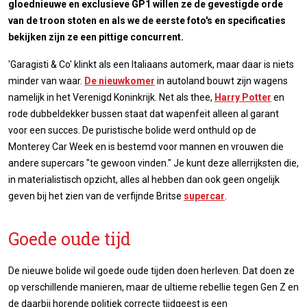
gloednieuwe en exclusieve GP1 willen ze de gevestigde orde
van de troon stoten en als we de eerste foto's en specificaties
bekijken zijn ze een pittige concurrent.
'Garagisti & Co' klinkt als een Italiaans automerk, maar daar is niets
minder van waar.
De nieuwkomer
in autoland bouwt zijn wagens
namelijk in het Verenigd Koninkrijk. Net als thee,
Harry Potter
en
rode dubbeldekker bussen staat dat wapenfeit alleen al garant
voor een succes. De puristische bolide werd onthuld op de
Monterey Car Week en is bestemd voor mannen en vrouwen die
andere supercars "te gewoon vinden." Je kunt deze allerrijksten die,
in materialistisch opzicht, alles al hebben dan ook geen ongelijk
geven bij het zien van de verfijnde Britse
supercar
.
Goede oude tijd
De nieuwe bolide wil goede oude tijden doen herleven. Dat doen ze
op verschillende manieren, maar de ultieme rebellie tegen Gen Z en
de daarbij horende politiek correcte tijdgeest is een