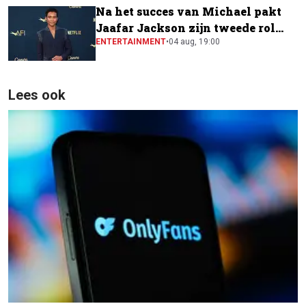
Na het succes van Michael pakt
Jaafar Jackson zijn tweede rol
naast Will Smith
ENTERTAINMENT
•
04 aug, 19:00
Lees ook