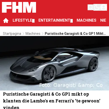
LIFESTYLE
ENTERTAINMENT
MACHINES
NIE
▼
▼
Startpagina
Machines
Puristische Garagisti & Co GP1 Mikt
Op Klanten Die Lambo's En Ferrari's
‘te Gewoon’ Vinden
Puristische Garagisti & Co GP1 mikt op
klanten die Lambo's en Ferrari's ‘te gewoon’
vinden