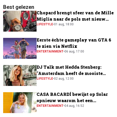
Best gelezen
Chopard brengt sfeer van de Mille
Miglia naar de pols met nieuw
horloge
LIFESTYLE
•
01 aug, 18:00
Eerste échte gameplay van GTA 6
te zien via Netflix
ENTERTAINMENT
•
06 aug, 17:00
DJ Talk met Hedda Stenberg:
"Amsterdam heeft de mooiste
festivalscene van Europa"
LIFESTYLE
•
02 aug, 12:00
CASA BACARDÍ bewijst op Solar
opnieuw waarom het een
festivalfavoriet is
ENTERTAINMENT
•
04 aug, 16:52