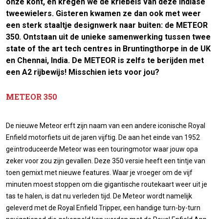
onze kont, en kregen we de kriebels van deze Indiase
tweewielers. Gisteren kwamen ze dan ook met weer
een sterk staaltje designwerk naar buiten: de METEOR
350. Ontstaan uit de unieke samenwerking tussen twee
state of the art
tech centres in Bruntingthorpe in de UK
en Chennai, India. De METEOR is zelfs te berijden met
een A2 rijbewijs! Misschien iets voor jou?
METEOR 350
De nieuwe Meteor erft zijn naam van een andere iconische Royal
Enfield motorfiets uit de jaren vijftig. De aan het einde van 1952
geïntroduceerde Meteor was een touringmotor waar jouw opa
zeker voor zou zijn gevallen. Deze 350 versie heeft een tintje van
toen gemixt met nieuwe features. Waar je vroeger om de vijf
minuten moest stoppen om die gigantische routekaart weer uit je
tas te halen, is dat nu verleden tijd. De Meteor wordt namelijk
geleverd met de Royal Enfield Tripper, een handige turn-by-turn