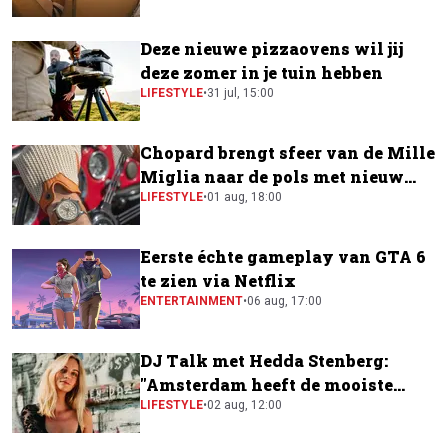
Deze nieuwe pizzaovens wil jij
deze zomer in je tuin hebben
LIFESTYLE
•
31 jul, 15:00
Chopard brengt sfeer van de Mille
Miglia naar de pols met nieuw
horloge
LIFESTYLE
•
01 aug, 18:00
Eerste échte gameplay van GTA 6
te zien via Netflix
ENTERTAINMENT
•
06 aug, 17:00
DJ Talk met Hedda Stenberg:
"Amsterdam heeft de mooiste
festivalscene van Europa"
LIFESTYLE
•
02 aug, 12:00