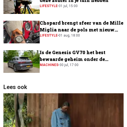
deze zomer in je tuin hebben
LIFESTYLE
•
31 jul, 15:00
Chopard brengt sfeer van de Mille
Miglia naar de pols met nieuw
horloge
LIFESTYLE
•
01 aug, 18:00
Is de Genesis GV70 het best
bewaarde geheim onder de
elektrische SUV's?
MACHINES
•
30 jul, 17:00
Lees ook