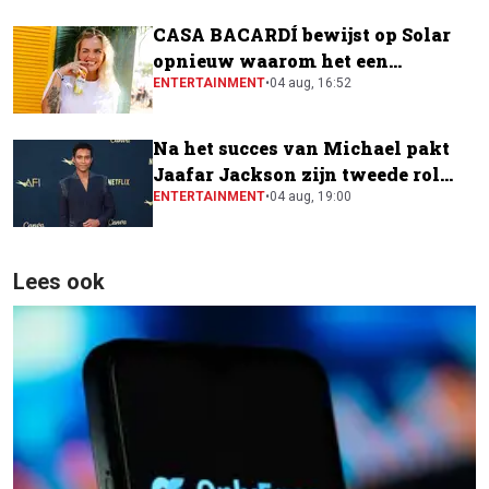
CASA BACARDÍ bewijst op Solar
opnieuw waarom het een
festivalfavoriet is
ENTERTAINMENT
•
04 aug, 16:52
Na het succes van Michael pakt
Jaafar Jackson zijn tweede rol
naast Will Smith
ENTERTAINMENT
•
04 aug, 19:00
Lees ook