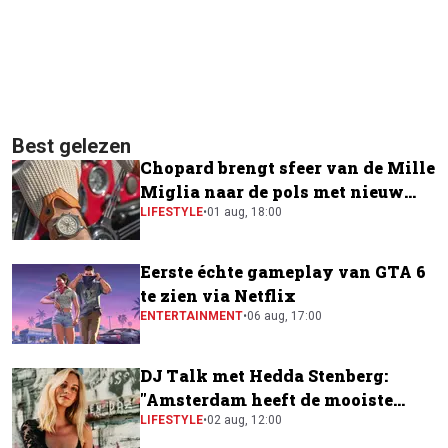
Best gelezen
Chopard brengt sfeer van de Mille
Miglia naar de pols met nieuw
horloge
LIFESTYLE
•
01 aug, 18:00
Eerste échte gameplay van GTA 6
te zien via Netflix
ENTERTAINMENT
•
06 aug, 17:00
DJ Talk met Hedda Stenberg:
"Amsterdam heeft de mooiste
festivalscene van Europa"
LIFESTYLE
•
02 aug, 12:00