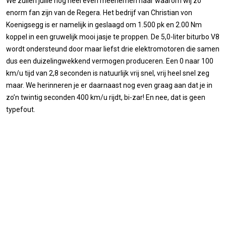
We zullen jullie nog heel even meenemen naar waarom wij zo
enorm fan zijn van de Regera. Het bedrijf van Christian von
Koenigsegg is er namelijk in geslaagd om 1.500 pk en 2.00 Nm
koppel in een gruwelijk mooi jasje te proppen. De 5,0-liter biturbo V8
wordt ondersteund door maar liefst drie elektromotoren die samen
dus een duizelingwekkend vermogen produceren. Een 0 naar 100
km/u tijd van 2,8 seconden is natuurlijk vrij snel, vrij heel snel zeg
maar. We herinneren je er daarnaast nog even graag aan dat je in
zo’n twintig seconden 400 km/u rijdt, bi-zar! En nee, dat is geen
typefout.