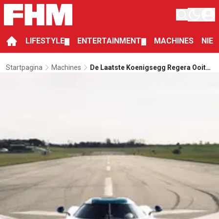
LIFESTYLE
ENTERTAINMENT
MACHINES
NIE
▼
▼
Startpagina
Machines
De Laatste Koenigsegg Regera Ooit
Rolt In Adembenemende Kleuren De
Fabriek Uit