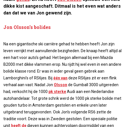
dikke kist aangeschaft. Ditmaal is het even wat anders
dan dat we van Jon gewend zijn.
Jon Olsson’s bolides
Na een gigantische ski carrière gehad te hebben heeft Jon zijn
leven verrijkt met aanvullende bezigheden. De knaap heeft altijd al
een hart voor auto’s gehad. Het begon allemaal bij een Mazda
B2000 met dikke vlammen erop. Nu rijdt hij wel even in een andere
bolide klasse rond. Er was in ieder geval geen gebrek aan
Lamborghini’s of RS6jes. Bij
één van
deze RS6jes zit er een flink
verhaal aan vast. Nadat Jon
Olsson
de Gumball 3000 uitgereden
had, verkocht hij de 1000
pk sterke
Audi aan een Nederlandse
autohandelaar. Tot grote schrik werd de 1000 pk sterke bolide met
gouden turbo in Amsterdam gestolen en enkele uren later
uitgebrand teruggevonden. Ook Jon's volgende RS6 zette de
traditie voort. Deze was in Zweden gestolen. Een speciale politie
unit
heeft de
dieven kunnen achtervolgen doormiddel van een