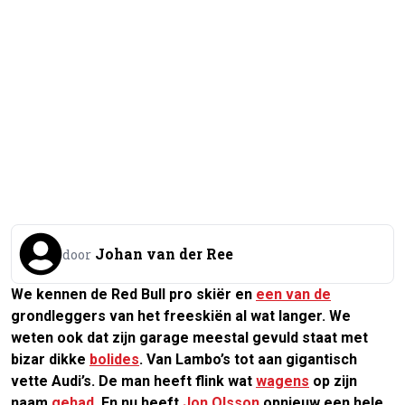
Johan van der Ree
door
We kennen de Red Bull pro skiër en
een van de
grondleggers van het freeskiën al wat langer. We
weten ook dat zijn garage meestal gevuld staat met
bizar dikke
bolides
. Van Lambo’s tot aan gigantisch
vette Audi’s. De man heeft flink wat
wagens
op zijn
naam
gehad
. En nu heeft
Jon Olsson
opnieuw een hele