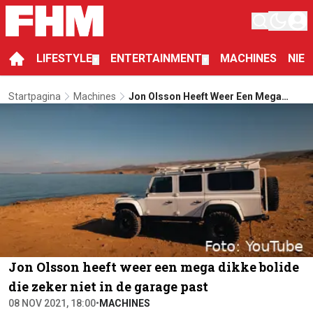
LIFESTYLE
ENTERTAINMENT
MACHINES
NIE
▼
▼
Startpagina
Machines
Jon Olsson Heeft Weer Een Mega
Dikke Bolide Die Zeker Niet In De
Garage Past
Jon Olsson heeft weer een mega dikke bolide
die zeker niet in de garage past
08 NOV 2021, 18:00
•
MACHINES