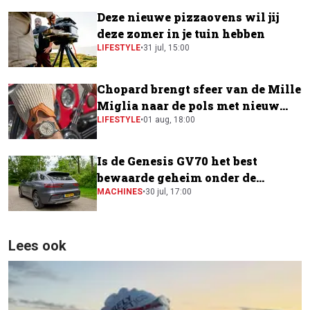
Deze nieuwe pizzaovens wil jij
deze zomer in je tuin hebben
LIFESTYLE
•
31 jul, 15:00
Chopard brengt sfeer van de Mille
Miglia naar de pols met nieuw
horloge
LIFESTYLE
•
01 aug, 18:00
Is de Genesis GV70 het best
bewaarde geheim onder de
elektrische SUV's?
MACHINES
•
30 jul, 17:00
Lees ook