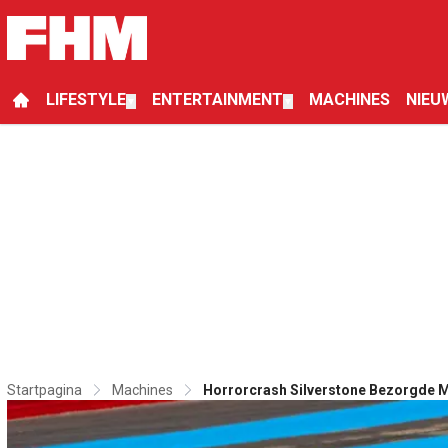
LIFESTYLE
ENTERTAINMENT
MACHINES
NIEU
▼
▼
Startpagina
Machines
Horrorcrash Silverstone Bezorgde M