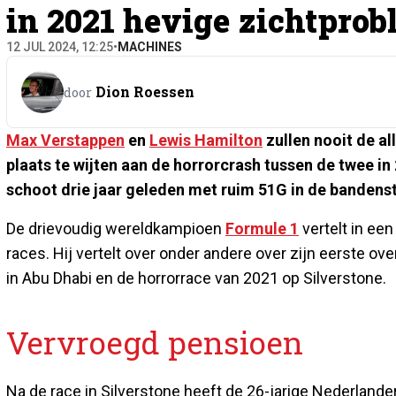
in 2021 hevige zichtpro
12 JUL 2024, 12:25
•
MACHINES
Dion Roessen
door
Max Verstappen
en
Lewis Hamilton
zullen nooit de al
plaats te wijten aan de horrorcrash tussen de twee in
schoot drie jaar geleden met ruim 51G in de bandenst
De drievoudig wereldkampioen
Formule 1
vertelt in ee
races. Hij vertelt over onder andere over zijn eerste ov
in Abu Dhabi en de horrorrace van 2021 op Silverstone.
Vervroegd pensioen
Na de race in Silverstone heeft de 26-jarige Nederlande