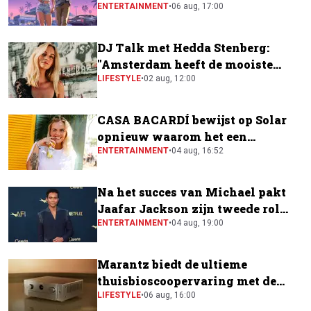
ENTERTAINMENT
•
06 aug, 17:00
DJ Talk met Hedda Stenberg:
"Amsterdam heeft de mooiste
festivalscene van Europa"
LIFESTYLE
•
02 aug, 12:00
CASA BACARDÍ bewijst op Solar
opnieuw waarom het een
festivalfavoriet is
ENTERTAINMENT
•
04 aug, 16:52
Na het succes van Michael pakt
Jaafar Jackson zijn tweede rol
naast Will Smith
ENTERTAINMENT
•
04 aug, 19:00
Marantz biedt de ultieme
thuisbioscoopervaring met de
CINEMA Series 2
LIFESTYLE
•
06 aug, 16:00