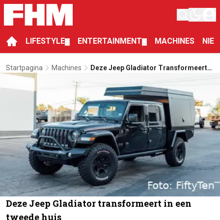
LIFESTYLE
ENTERTAINMENT
MACHINES
NIE
▼
▼
Startpagina
Machines
Deze Jeep Gladiator Transformeert
In Een Tweede Huis
Deze Jeep Gladiator transformeert in een
tweede huis