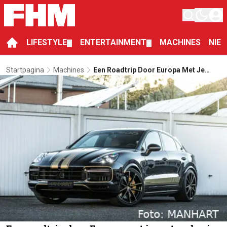
LIFESTYLE
ENTERTAINMENT
MACHINES
NIE
▼
▼
Startpagina
Machines
Een Roadtrip Door Europa Met Je
Maten Doe Je In De MANHART
Cayenne CRT 800