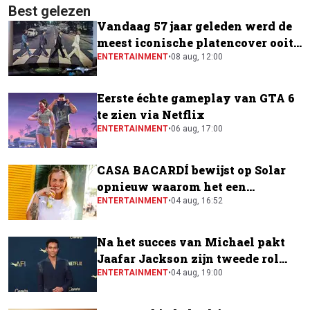
Best gelezen
Vandaag 57 jaar geleden werd de
meest iconische platencover ooit
gemaakt
ENTERTAINMENT
•
08 aug, 12:00
Eerste échte gameplay van GTA 6
te zien via Netflix
ENTERTAINMENT
•
06 aug, 17:00
CASA BACARDÍ bewijst op Solar
opnieuw waarom het een
festivalfavoriet is
ENTERTAINMENT
•
04 aug, 16:52
Na het succes van Michael pakt
Jaafar Jackson zijn tweede rol
naast Will Smith
ENTERTAINMENT
•
04 aug, 19:00