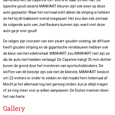
samenkomen, de Cayenne CRT 800 is er daar zo een van. De
typische goud-zwarte MANHART kleuren zijn ook weer op deze
auto geplaatst. Waar het normaal echt alleen de striping is hebben
ze het bij dit bakbeest overal toegepast. Het zou dan ook zomaar
de volgende auto van Joel Beukers kunnen zijn, want met deze
auto ga je voor goud!
De velgen zijn voorzien van een zwart-gouden coating, de diffuser
heeft gouden striping en de gigantische remklauwen hebben ook
de kleur van het edelmetaal. MANHART zou MANHART niet zijn ze
als de auto niet hadden verlaagd. De Cayenne hangt 35 mm dichter
boven de grond door het monteren van sportschokbrekers. De
sloffen van dit beestje zijn ook niet de kleinste, MANHART besloot
om 22-inchers er onder te steken en dat maakt hem helemaal af.
Mocht je het allemaal nog niet genoeg vinden, kun je altijd vragen
of ze nog meer voor je willen aanpassen. De Duitse mannen doen
het van harte.
Gallery