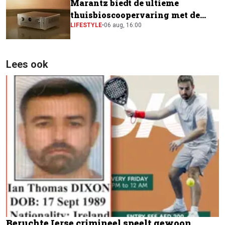
Marantz biedt de ultieme
thuisbioscoopervaring met de
CINEMA Series 2
LIFESTYLE
•
06 aug, 16:00
Lees ook
Beruchte Ierse crimineel speelt gewoon