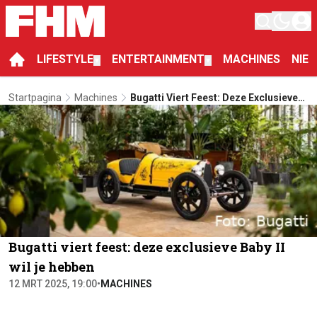
LIFESTYLE
ENTERTAINMENT
MACHINES
NIE
▼
▼
Startpagina
Machines
Bugatti Viert Feest: Deze Exclusieve
Baby II Wil Je Hebben
Bugatti viert feest: deze exclusieve Baby II
wil je hebben
12 MRT 2025, 19:00
•
MACHINES