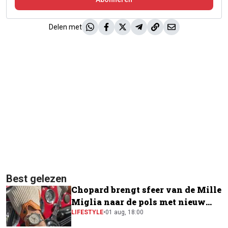
Delen met
Best gelezen
Chopard brengt sfeer van de Mille
Miglia naar de pols met nieuw
horloge
LIFESTYLE
•
01 aug, 18:00