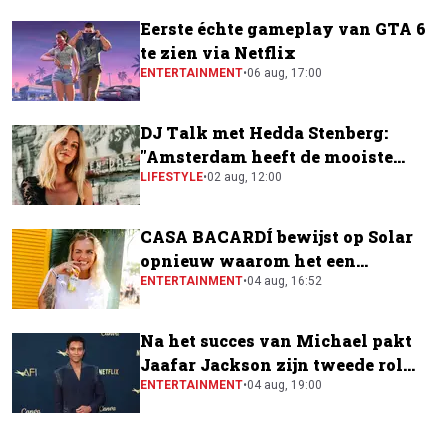
Eerste échte gameplay van GTA 6
te zien via Netflix
ENTERTAINMENT
•
06 aug, 17:00
DJ Talk met Hedda Stenberg:
"Amsterdam heeft de mooiste
festivalscene van Europa"
LIFESTYLE
•
02 aug, 12:00
CASA BACARDÍ bewijst op Solar
opnieuw waarom het een
festivalfavoriet is
ENTERTAINMENT
•
04 aug, 16:52
Na het succes van Michael pakt
Jaafar Jackson zijn tweede rol
naast Will Smith
ENTERTAINMENT
•
04 aug, 19:00