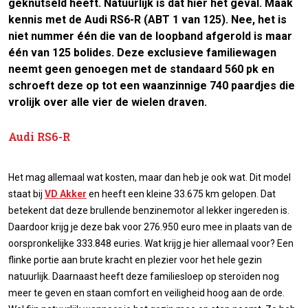
geknutseld heeft. Natuurlijk is dat hier het geval. Maak
kennis met de Audi RS6-R (ABT 1 van 125). Nee, het is
niet nummer één die van de loopband afgerold is maar
één van 125 bolides. Deze exclusieve familiewagen
neemt geen genoegen met de standaard 560 pk en
schroeft deze op tot een waanzinnige 740 paardjes die
vrolijk over alle vier de wielen draven.
Audi RS6-R
Het mag allemaal wat kosten, maar dan heb je ook wat. Dit model
staat bij
VD Akker
en heeft een kleine 33.675 km gelopen. Dat
betekent dat deze brullende benzinemotor al lekker ingereden is.
Daardoor krijg je deze bak voor 276.950 euro mee in plaats van de
oorspronkelijke 333.848 euries. Wat krijg je hier allemaal voor? Een
flinke portie aan brute kracht en plezier voor het hele gezin
natuurlijk. Daarnaast heeft deze familiesloep op steroïden nog
meer te geven en staan comfort en veiligheid hoog aan de orde.