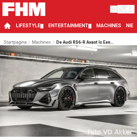
LIFESTYLE
ENTERTAINMENT
MACHINES
NIE
▼
▼
Startpagina
Machines
De Audi RS6-R Avant Is Een
Familievriendelijk Monster Op Vier
Wielen