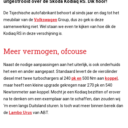
uitgestrooid over de Skoda Kodiaq RS. Dik hoor!
De Tsjechische autofabrikant behoort al sinds jaar en dag tot het
meubilair van de
Volkswagen
Group, dus zo gek is deze
samenwerking niet. Wel staan we even te kijken van hoe dik de
Kodiaq RS in deze verschijning is.
Meer vermogen, ofcouse
Naast de nodige aanpassingen aan het uiterlijk, is ook onderhuids
het een en ander aangepast. Standaard levert de de viercilinder
diesel met twee turbochargers al 240
pk en
500 Nm aan
koppel
,
maar heeft een kleine upgrade gekregen naar 270 pk en 540
Newtonmeter aan koppel. Mocht je een Kodiaq bezitten of erover
na te denken om een exemplaar aan te schaffen, dan zouden wij
‘m even langs Duitsland sturen. Is toch wat meer binnen bereik dan
de
Lambo Urus
van ABT.