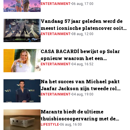
ENTERTAINMENT
•
06 aug, 17:00
Vandaag 57 jaar geleden werd de
meest iconische platencover ooit
gemaakt
ENTERTAINMENT
•
08 aug, 12:00
CASA BACARDÍ bewijst op Solar
opnieuw waarom het een
festivalfavoriet is
ENTERTAINMENT
•
04 aug, 16:52
Na het succes van Michael pakt
Jaafar Jackson zijn tweede rol
naast Will Smith
ENTERTAINMENT
•
04 aug, 19:00
Marantz biedt de ultieme
thuisbioscoopervaring met de
CINEMA Series 2
LIFESTYLE
•
06 aug, 16:00