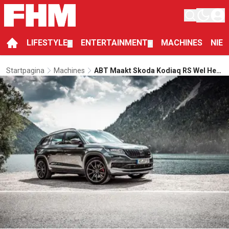
LIFESTYLE
ENTERTAINMENT
MACHINES
NIE
▼
▼
Startpagina
Machines
ABT Maakt Skoda Kodiaq RS Wel Heel
Erg Lekker