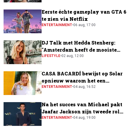
Eerste échte gameplay van GTA 6
te zien via Netflix
ENTERTAINMENT
•
06 aug, 17:00
DJ Talk met Hedda Stenberg:
"Amsterdam heeft de mooiste
festivalscene van Europa"
LIFESTYLE
•
02 aug, 12:00
CASA BACARDÍ bewijst op Solar
opnieuw waarom het een
festivalfavoriet is
ENTERTAINMENT
•
04 aug, 16:52
Na het succes van Michael pakt
Jaafar Jackson zijn tweede rol
naast Will Smith
ENTERTAINMENT
•
04 aug, 19:00