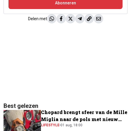
Abonneren
Delen met
Best gelezen
Chopard brengt sfeer van de Mille
Miglia naar de pols met nieuw
horloge
LIFESTYLE
•
01 aug, 18:00