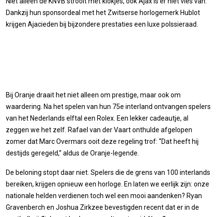
Niet alleen de KNVB strooit met klokjes, ook Ajax is er niet vies van.
Dankzij hun sponsordeal met het Zwitserse horlogemerk Hublot
krijgen Ajacieden bij bijzondere prestaties een luxe polssieraad.
Bij Oranje draait het niet alleen om prestige, maar ook om
waardering. Na het spelen van hun 75e interland ontvangen spelers
van het Nederlands elftal een Rolex. Een lekker cadeautje, al
zeggen we het zelf. Rafael van der Vaart onthulde afgelopen
zomer dat Marc Overmars ooit deze regeling trof: “Dat heeft hij
destijds geregeld,” aldus de Oranje-legende.
De beloning stopt daar niet. Spelers die de grens van 100 interlands
bereiken, krijgen opnieuw een horloge. En laten we eerlijk zijn: onze
nationale helden verdienen toch wel een mooi aandenken? Ryan
Gravenberch en Joshua Zirkzee bevestigden recent dat er in de