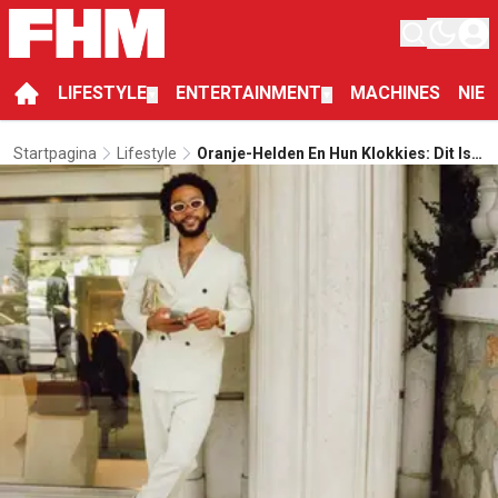
LIFESTYLE
ENTERTAINMENT
MACHINES
NIE
▼
▼
Startpagina
Lifestyle
Oranje-Helden En Hun Klokkies: Dit Is
De Rolex-Traditie Bij Het Nederlands
Elftal