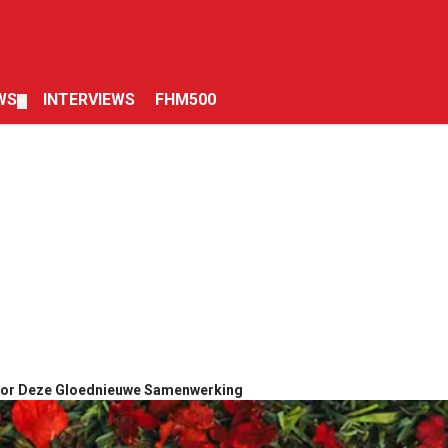
WS
INTERVIEWS
FHM500
▼
oor Deze Gloednieuwe Samenwerking