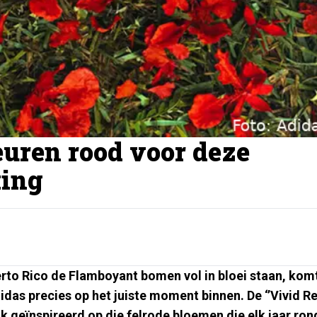
uren rood voor deze
ing
uerto Rico de Flamboyant bomen vol in bloei staan, kom
das precies op het juiste moment binnen. De ‘’Vivid Re
jk geïnspireerd op die felrode bloemen die elk jaar ron