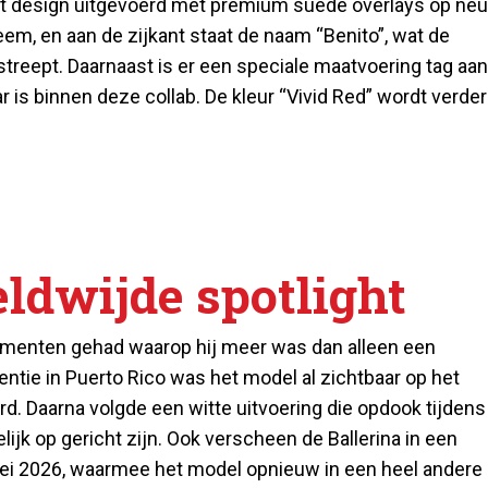
 dat design uitgevoerd met premium suède overlays op ne
teem, en aan de zijkant staat de naam “Benito”, wat de
treept. Daarnaast is er een speciale maatvoering tag aan
r is binnen deze collab. De kleur “Vivid Red” wordt verder
ldwijde spotlight
momenten gehad waarop hij meer was dan alleen een
ntie in Puerto Rico was het model al zichtbaar op het
d. Daarna volgde een witte uitvoering die opdook tijdens
jk op gericht zijn. Ook verscheen de Ballerina in een
ei 2026, waarmee het model opnieuw in een heel andere