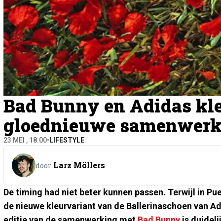
Bad Bunny en Adidas kle
gloednieuwe samenwerk
23 MEI , 18:00
•
LIFESTYLE
Larz Möllers
door
De timing had niet beter kunnen passen. Terwijl in P
de nieuwe kleurvariant van de Ballerinaschoen van Adi
editie van de samenwerking met
Bad Bunny
is duideli