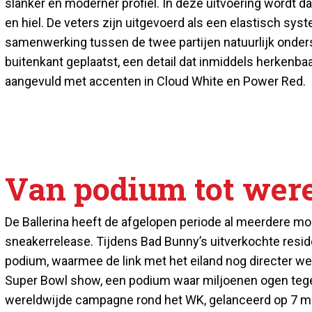
slanker en moderner profiel. In deze uitvoering wordt
en hiel. De veters zijn uitgevoerd als een elastisch sys
samenwerking tussen de twee partijen natuurlijk onders
buitenkant geplaatst, een detail dat inmiddels herkenbaa
aangevuld met accenten in Cloud White en Power Red.
Van podium tot were
De Ballerina heeft de afgelopen periode al meerdere 
sneakerrelease. Tijdens Bad Bunny’s uitverkochte reside
podium, waarmee de link met het eiland nog directer wer
Super Bowl show, een podium waar miljoenen ogen tegeli
wereldwijde campagne rond het WK, gelanceerd op 7 m