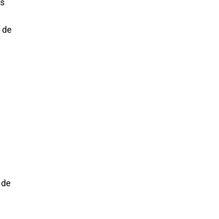
us
 de
 de