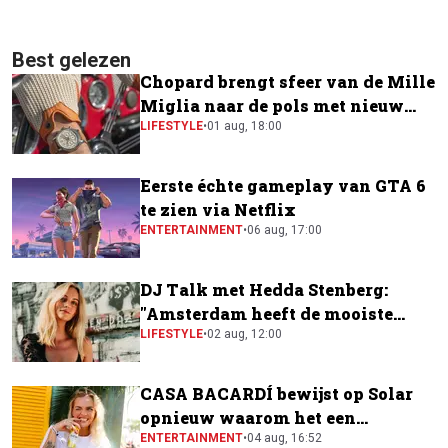
Best gelezen
Chopard brengt sfeer van de Mille
Miglia naar de pols met nieuw
horloge
LIFESTYLE
•
01 aug, 18:00
Eerste échte gameplay van GTA 6
te zien via Netflix
ENTERTAINMENT
•
06 aug, 17:00
DJ Talk met Hedda Stenberg:
"Amsterdam heeft de mooiste
festivalscene van Europa"
LIFESTYLE
•
02 aug, 12:00
CASA BACARDÍ bewijst op Solar
opnieuw waarom het een
festivalfavoriet is
ENTERTAINMENT
•
04 aug, 16:52