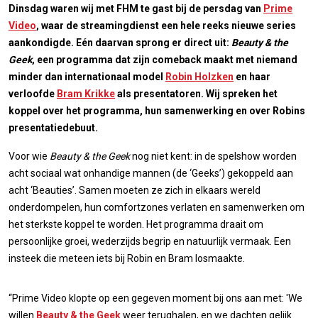
Dinsdag waren wij met FHM te gast bij de persdag van
Prime
Video
, waar de streamingdienst een hele reeks nieuwe series
aankondigde. Eén daarvan sprong er direct uit:
Beauty & the
Geek
, een programma dat zijn comeback maakt met niemand
minder dan internationaal model
Robin Holzken
en haar
verloofde
Bram Krikke
als presentatoren. Wij spreken het
koppel over het programma, hun samenwerking en over Robins
presentatiedebuut.
Voor wie
Beauty & the Geek
nog niet kent: in de spelshow worden
acht sociaal wat onhandige mannen (de ‘Geeks’) gekoppeld aan
acht ‘Beauties’. Samen moeten ze zich in elkaars wereld
onderdompelen, hun comfortzones verlaten en samenwerken om
het sterkste koppel te worden. Het programma draait om
persoonlijke groei, wederzijds begrip en natuurlijk vermaak. Een
insteek die meteen iets bij Robin en Bram losmaakte.
“Prime Video klopte op een gegeven moment bij ons aan met: 'We
willen
Beauty & the Geek
weer terughalen, en we dachten gelijk