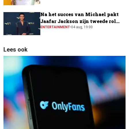
Na het succes van Michael pakt
Jaafar Jackson zijn tweede rol
naast Will Smith
ENTERTAINMENT
•
04 aug, 19:00
Lees ook