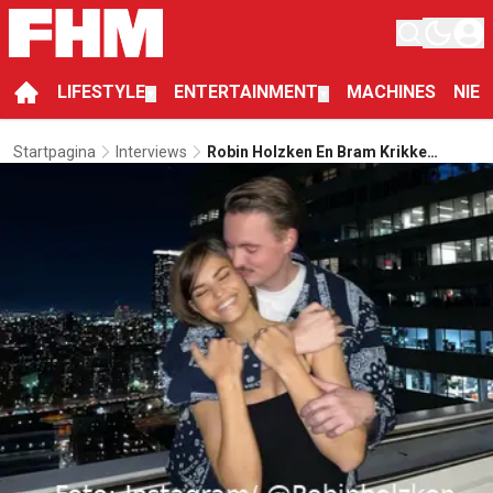
LIFESTYLE
ENTERTAINMENT
MACHINES
NIE
▼
▼
Startpagina
Interviews
Robin Holzken En Bram Krikke
Presenteren Beauty & The Geek:
“Vanaf Moment Één Voelde Het
Vertrouwd”