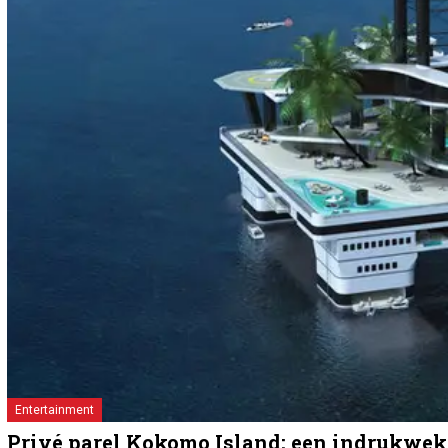
Entertainment
Privé parel Kokomo Island; een indrukwek