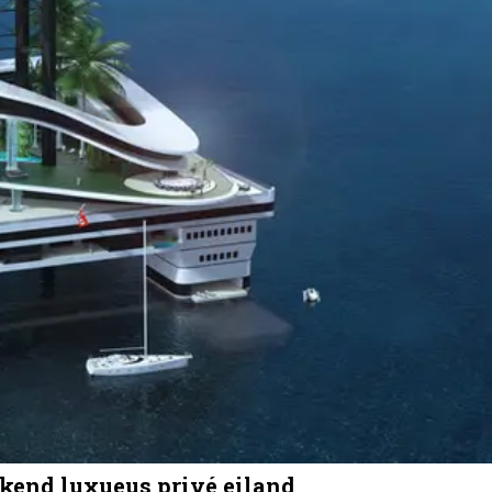
kend luxueus privé eiland