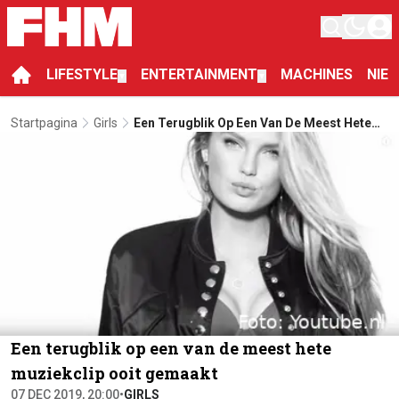
LIFESTYLE
ENTERTAINMENT
MACHINES
NIE
▼
▼
Startpagina
Girls
Een Terugblik Op Een Van De Meest Hete
Muziekclip Ooit Gemaakt
Een terugblik op een van de meest hete
muziekclip ooit gemaakt
07 DEC 2019, 20:00
•
GIRLS