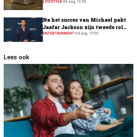
CINEMA Series 2
LIFESTYLE
•
06 aug, 16:00
Na het succes van Michael pakt
Jaafar Jackson zijn tweede rol
naast Will Smith
ENTERTAINMENT
•
04 aug, 19:00
Lees ook