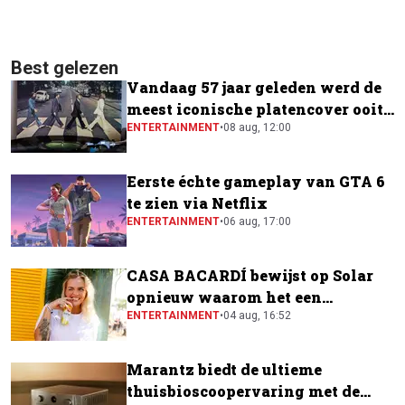
Best gelezen
Vandaag 57 jaar geleden werd de
meest iconische platencover ooit
gemaakt
ENTERTAINMENT
•
08 aug, 12:00
Eerste échte gameplay van GTA 6
te zien via Netflix
ENTERTAINMENT
•
06 aug, 17:00
CASA BACARDÍ bewijst op Solar
opnieuw waarom het een
festivalfavoriet is
ENTERTAINMENT
•
04 aug, 16:52
Marantz biedt de ultieme
thuisbioscoopervaring met de