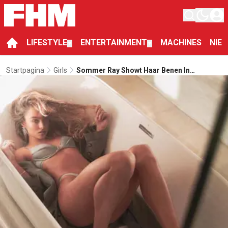
LIFESTYLE
ENTERTAINMENT
MACHINES
NIE
▼
▼
Startpagina
Girls
Sommer Ray Showt Haar Benen In
Verleidelijke Instagram-Shoot