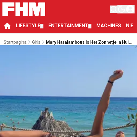
LIFESTYLE
ENTERTAINMENT
MACHINES
NIE
▼
▼
Startpagina
Girls
Mary Haralambous Is Het Zonnetje In Huis
Tijdens Koude Dagen