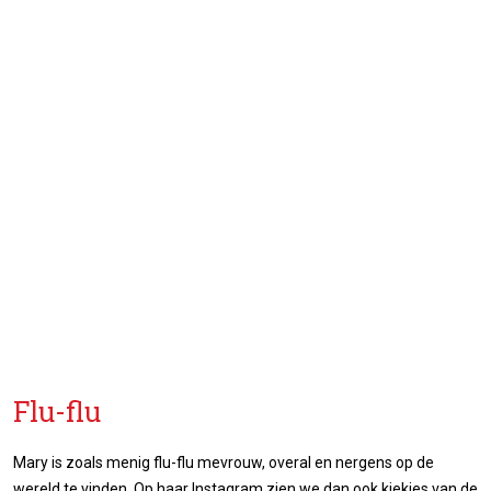
Flu-flu
Mary is zoals menig flu-flu mevrouw, overal en nergens op de
wereld te vinden. Op haar Instagram zien we dan ook kiekjes van de