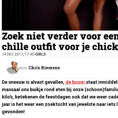
Zoek niet verder voor ee
chille outfit voor je chic
14 DEC 2017, 17:45
•
GIRLS
Chris Riemens
door
De sneeuw is alvast gevallen,
de boom
staat inmiddel
massaal ons buikje rond eten bij onze (schoon)famili
kilo’s, betekenen de feestdagen ook dat we weer cad
jaar is het weer een zoektocht van jewelste naar iets 
gevonden!