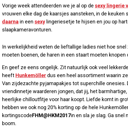
Vorige week attendeerden we je al op de
sexy lingerie
vrouwen elke dag de kaarsjes aansteken, in de keuken s
daarna
in een
sexy
lingeriesetje te hijsen en jou op ha
slaapkameravonturen.
In werkelijkheid weten de lieftallige ladies niet hoe s
moeten boenen, de haren in een staart moeten knopen o
En geef ze eens ongelijk. Zit natuurlijk ook veel lekkerd
heeft
Hunkemöller
dus een heel assortiment waarin ze p
Van zijdezachte pyjamapakjes tot superchille onesies. De
vriendinnetje waarderen jongen, dat jij, het barmhartige,
heerlijke chilloutfitje voor haar koopt. Liefde komt in g
hebben we ook nog 20% korting op de hele Hunkemöller-c
kortingscode
FHM@HKM2017
in en sla je slag. Ga snel
boom.