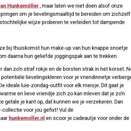
 van Hunkemöller
, maar laten we niet doen alsof onze
pringen om je lievelingsmaaltijd te bereiden om zichzelf
rtstochtelijke wijze proberen te verleiden tot dampende
nel ze bij thuiskomst hun make-up van hun knappe snoetje
m daarna hun geliefde joggingspak aan te trekken.
er dan zo’n straf rokje en de borsten strak in het korset. 
otentiële lievelingskleren voor je vriendinnetje verberg
 ideale luie-zondag-outfit voor elk meisje. Dit gaat je
 warme en lieve vriendje zich zo kan inleven dat je zo’n
rote getale je kant op, dat kunnen we je verzekeren. Dan
ollectie voor jou gefixt! Vul de
 naar
hunkemoller.nl
en scoor je cadeautje voor onder de