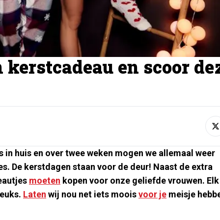
n kerstcadeau en scoor de
k
s in huis en over twee weken mogen we allemaal weer
es. De kerstdagen staan voor de deur! Naast de extra
eautjes
moeten
kopen voor onze geliefde vrouwen. Elk
leuks.
Laten
wij nou net iets moois
voor je
meisje hebb