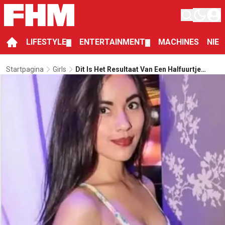
LIFESTYLE
ENTERTAINMENT
MACHINES
NIE
▼
▼
Startpagina
Girls
Dit Is Het Resultaat Van Een Halfuurtje
Tinderen In Bogotá