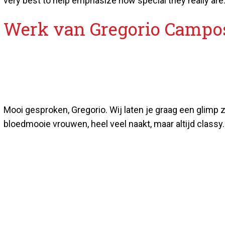
very best to help emphasize how special they really are.
Werk van Gregorio Campo
Mooi gesproken, Gregorio. Wij laten je graag een glimp 
bloedmooie vrouwen, heel veel naakt, maar altijd classy. 