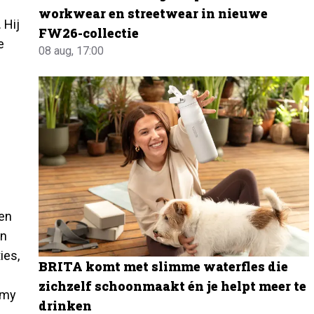
workwear en streetwear in nieuwe
 Hij
FW26-collectie
e
08 aug, 17:00
 en
in
ies,
BRITA komt met slimme waterfles die
zichzelf schoonmaakt én je helpt meer te
o my
drinken