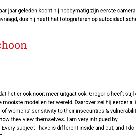
n paar jaar geleden kocht hij hobbymatig zijn eerste camera.
vraagd, dus hij heeft het fotograferen op autodidactisch
choon
dat het er ook nooit meer uitgaat ook. Gregorio heeft stijl
 mooiste modellen ter wereld. Daarover zei hij eerder al 
 womens’ sensitivity to their insecurities & vulnerabilit
e how they view themselves. I am very intrigued by
 Every subject I have is different inside and out, and I d