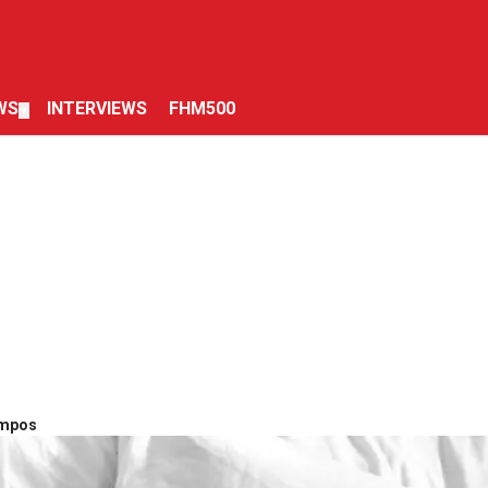
WS
INTERVIEWS
FHM500
▼
ampos